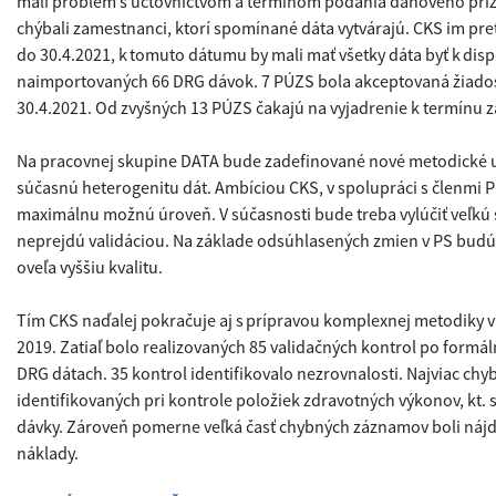
mali problém s účtovníctvom a termínom podania daňového pri
chýbali zamestnanci, ktorí spomínané dáta vytvárajú. CKS im pr
do 30.4.2021, k tomuto dátumu by mali mať všetky dáta byť k dispo
naimportovaných 66 DRG dávok. 7 PÚZS bola akceptovaná žiados
30.4.2021. Od zvyšných 13 PÚZS čakajú na vyjadrenie k termínu z
Na pracovnej skupine DATA bude zadefinované nové metodické u
súčasnú heterogenitu dát. Ambíciou CKS, v spolupráci s členmi PS,
maximálnu možnú úroveň. V súčasnosti bude treba vylúčiť veľkú 
neprejdú validáciou. Na základe odsúhlasených zmien v PS budú 
oveľa vyššiu kvalitu.
Tím CKS naďalej pokračuje aj s prípravou komplexnej metodiky va
2019. Zatiaľ bolo realizovaných 85 validačných kontrol po formál
DRG dátach. 35 kontrol identifikovalo nezrovnalosti. Najviac c
identifikovaných pri kontrole položiek zdravotných výkonov, kt. 
dávky. Zároveň pomerne veľká časť chybných záznamov boli nájd
náklady.