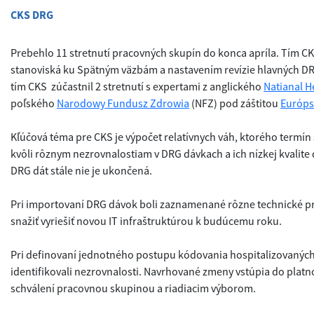
CKS DRG
Prebehlo 11 stretnutí pracovných skupín do konca apríla. Tím C
stanoviská ku Spätným väzbám a nastavením revízie hlavných DR
tím CKS zúčastnil 2 stretnutí s expertami z anglického
Natianal H
poľského
Narodowy Fundusz Zdrowia
(NFZ) pod záštitou
Európs
Kľúčová téma pre CKS je výpočet relatívnych váh, ktorého termí
kvôli rôznym nezrovnalostiam v DRG dávkach a ich nízkej kvalite d
DRG dát stále nie je ukončená.
Pri importovaní DRG dávok boli zaznamenané rôzne technické p
snažiť vyriešiť novou IT infraštruktúrou k budúcemu roku.
Pri definovaní jednotného postupu kódovania hospitalizovaných
identifikovali nezrovnalosti. Navrhované zmeny vstúpia do platn
schválení pracovnou skupinou a riadiacim výborom.