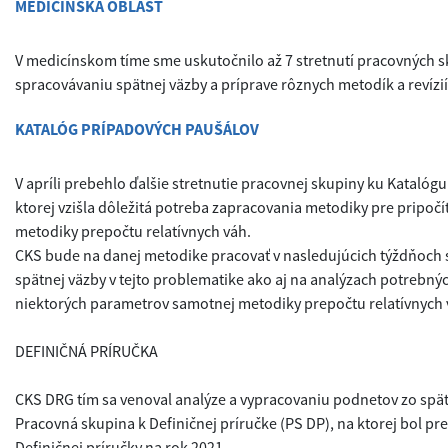
MEDICÍNSKA OBLASŤ
V medicínskom tíme sme uskutočnilo až 7 stretnutí pracovných s
spracovávaniu spätnej väzby a príprave rôznych metodík a revízií
KATALÓG PRÍPADOVÝCH PAUŠÁLOV
V apríli prebehlo ďalšie stretnutie pracovnej skupiny ku Katalóg
ktorej vzišla dôležitá potreba zapracovania metodiky pre pripočí
metodiky prepočtu relatívnych váh.
CKS bude na danej metodike pracovať v nasledujúcich týždňoch
spätnej väzby v tejto problematike ako aj na analýzach potrebný
niektorých parametrov samotnej metodiky prepočtu relatívnych 
DEFINIČNÁ PRÍRUČKA
CKS DRG tím sa venoval analýze a vypracovaniu podnetov zo spät
Pracovná skupina k Definičnej príručke (PS DP), na ktorej bol pr
Definičnej príručky na rok 2021.