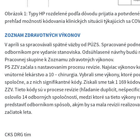
Obrázok 1: Typy HP rozdelené podľa dôvodu prijatia a potvrden
prehľad možností kódovania klinických situácii týkajúcich sa CO
ZOZNAM ZDRAVOTNÝCH VÝKONOV
V apríli sa spracovávali spätné väzby od PÚZS. Spracované podne
odborníkom pre vydanie stanoviska. Odsúhlasené návrhy budú 
Pracovnej skupine k Zoznamu zdravotných výkonov.
PS ZZV začala s nastavovaním procesu revízie. Najviac výkonov k
vnútorné lekárstvo a 10 – chirurgia. Vybrali sme výkony, ktoré po
spoločne, a z nich signifikantné kódy. Získali sme tak 1 169 kód
ZZV. Tieto kódy sú v procese revízie (hľadanie duplicít, nešpecif
oslovilo 14 odborných spoločností, medzi ktoré sa tieto výkony r
predstaviť odborníkom spôsob, akým by sa mala revízii realizovať
začiatok leta.
CKS DRG tím