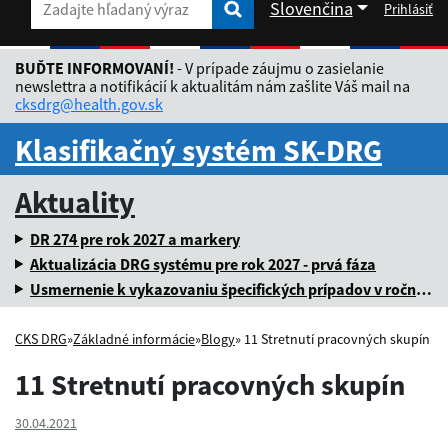
Slovenčina
Prihlásiť
Zadajte hľadaný výraz
Zadajte hľadaný výraz
Rozbaliť jazykové menu
BUĎTE INFORMOVANÍ!
- V prípade záujmu o zasielanie
newslettra a notifikácií k aktualitám nám zašlite Váš mail na
cksdrg@health.gov.sk
Klasifikačný systém SK-DRG
Aktuality
DR 274 pre rok 2027 a markery
Aktualizácia DRG systému pre rok 2027 - prvá fáza
Usmernenie k vykazovaniu špecifických prípadov v ročnej dávke za rok 2025
CKS DRG
»
Základné informácie
»
Blogy
» 11 Stretnutí pracovných skupín
11 Stretnutí pracovných skupín
30.04.2021