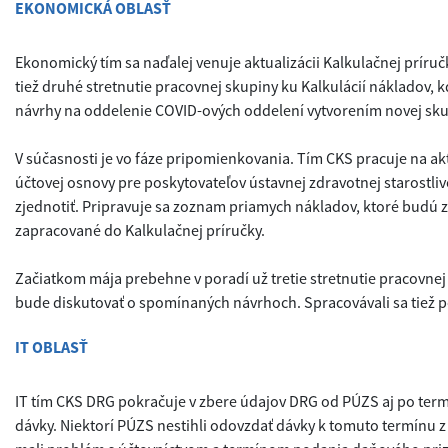
EKONOMICKÁ OBLASŤ
Ekonomický tím sa naďalej venuje aktualizácii Kalkulačnej príručk
tiež druhé stretnutie pracovnej skupiny ku Kalkulácií nákladov, 
návrhy na oddelenie COVID-ových oddelení vytvorením novej sku
V súčasnosti je vo fáze pripomienkovania. Tím CKS pracuje na akt
účtovej osnovy pre poskytovateľov ústavnej zdravotnej starostliv
zjednotiť. Pripravuje sa zoznam priamych nákladov, ktoré budú 
zapracované do Kalkulačnej príručky.
Začiatkom mája prebehne v poradí už tretie stretnutie pracovnej
bude diskutovať o spomínaných návrhoch. Spracovávali sa tiež p
IT OBLASŤ
IT tím CKS DRG pokračuje v zbere údajov DRG od PÚZS aj po ter
dávky. Niektorí PÚZS nestihli odovzdať dávky k tomuto termínu z 