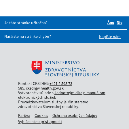
Áno
Boli tie
Nie
Bol
Je táto stránka užitočná?
Našli ste na stránke chybu?
Napíšte nám
Kontakt CKS DRG:
+421 2 593 73
585
,
cksdrg@health.gov.sk
Vytvorené v súlade s
Jednotným dizajn manuálom
elektronických služieb
Prevádzkovateľom služby je Ministerstvo
zdravotníctva Slovenskej republiky.
Kariéra
Cookies
Ochrana osobných údajov
Vyhlásenie o prístupnosti