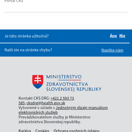
Portál CKS
Áno
Boli tie
Nie
Bol
Je táto stránka užitočná?
Našli ste na stránke chybu?
Napíšte nám
Kontakt CKS DRG:
+421 2 593 73
585
,
cksdrg@health.gov.sk
Vytvorené v súlade s
Jednotným dizajn manuálom
elektronických služieb
Prevádzkovateľom služby je Ministerstvo
zdravotníctva Slovenskej republiky.
Kariéra
Cookies
Ochrana osobných údajov