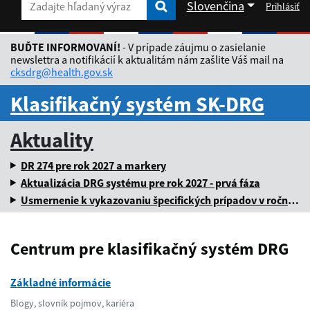
Slovenčina
Prihlásiť
Zadajte hľadaný výraz
Zadajte hľadaný výraz
Rozbaliť jazykové menu
BUĎTE INFORMOVANÍ!
- V prípade záujmu o zasielanie
newslettra a notifikácií k aktualitám nám zašlite Váš mail na
cksdrg@health.gov.sk
Klasifikačný systém SK-DRG
Aktuality
DR 274 pre rok 2027 a markery
Aktualizácia DRG systému pre rok 2027 - prvá fáza
Usmernenie k vykazovaniu špecifických prípadov v ročnej dávke za rok 2025
Centrum pre klasifikačný systém DRG
Základné informácie
Blogy, slovník pojmov, kariéra