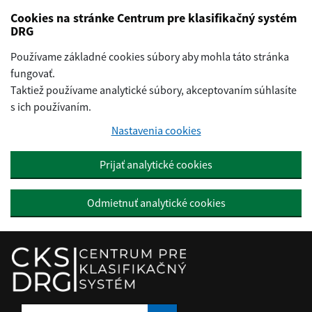
Preskočiť na hlavný obsah
Cookies na stránke Centrum pre klasifikačný systém
DRG
Používame základné cookies súbory aby mohla táto stránka
fungovať.
Taktiež používame analytické súbory, akceptovaním súhlasíte
s ich používaním.
Nastavenia cookies
Prijať analytické cookies
Odmietnuť analytické cookies