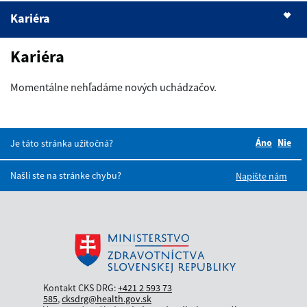
Kariéra
Základné informácie
Kariéra
Blogy
Momentálne nehľadáme nových uchádzačov.
Slovník pojmov
Kariéra
Áno
Boli tie
Nie
Bol
Je táto stránka užitočná?
Našli ste na stránke chybu?
Napíšte nám
Kontakt CKS DRG:
+421 2 593 73
585
,
cksdrg@health.gov.sk