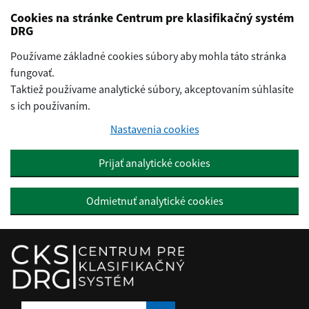
Preskočiť na hlavný obsah
Cookies na stránke Centrum pre klasifikačný systém
DRG
Používame základné cookies súbory aby mohla táto stránka
fungovať.
Taktiež používame analytické súbory, akceptovaním súhlasíte
s ich používaním.
Nastavenia cookies
Prijať analytické cookies
Odmietnuť analytické cookies