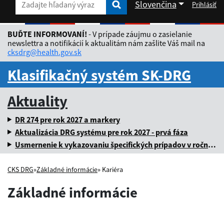
Slovenčina
Prihlásiť
Zadajte hľadaný výraz
Zadajte hľadaný výraz
Rozbaliť jazykové menu
BUĎTE INFORMOVANÍ!
- V prípade záujmu o zasielanie
newslettra a notifikácií k aktualitám nám zašlite Váš mail na
cksdrg@health.gov.sk
Klasifikačný systém SK-DRG
Aktuality
DR 274 pre rok 2027 a markery
Aktualizácia DRG systému pre rok 2027 - prvá fáza
Usmernenie k vykazovaniu špecifických prípadov v ročnej dávke za rok 2025
CKS DRG
»
Základné informácie
» Kariéra
Základné informácie