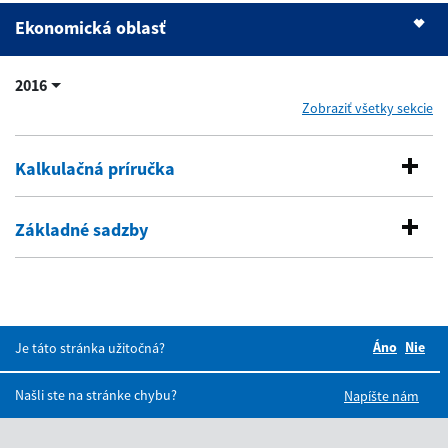
Ekonomická oblasť
Ekonomická oblasť
Rozbaliť výber roka menu
2016
IT oblasť
Zobraziť všetky sekcie
Medicínska oblasť
Kalkulačná príručka
Vzdelávanie
Administratíva
Základné sadzby
Áno
Boli tie
Nie
Bol
Je táto stránka užitočná?
Našli ste na stránke chybu?
Napíšte nám