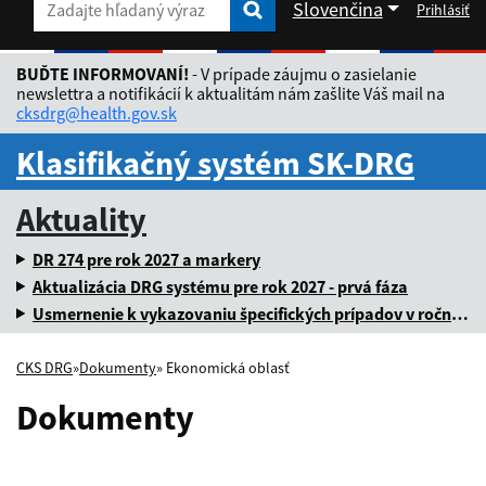
Slovenčina
Prihlásiť
Zadajte hľadaný výraz
Zadajte hľadaný výraz
Rozbaliť jazykové menu
BUĎTE INFORMOVANÍ!
- V prípade záujmu o zasielanie
newslettra a notifikácií k aktualitám nám zašlite Váš mail na
cksdrg@health.gov.sk
Klasifikačný systém SK-DRG
Aktuality
DR 274 pre rok 2027 a markery
Aktualizácia DRG systému pre rok 2027 - prvá fáza
Usmernenie k vykazovaniu špecifických prípadov v ročnej dávke za rok 2025
CKS DRG
»
Dokumenty
» Ekonomická oblasť
Dokumenty