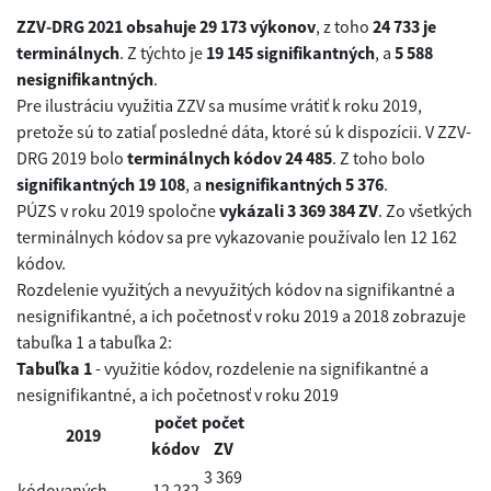
ZZV-DRG 2021 obsahuje 29 173 výkonov
, z toho
24 733 je
terminálnych
. Z týchto je
19 145 signifikantných
, a
5 588
nesignifikantných
.
Pre ilustráciu využitia ZZV sa musíme vrátiť k roku 2019,
pretože sú to zatiaľ posledné dáta, ktoré sú k dispozícii. V ZZV-
DRG 2019 bolo
terminálnych kódov 24 485
. Z toho bolo
signifikantných 19 108
, a
nesignifikantných 5 376
.
PÚZS v roku 2019 spoločne
vykázali 3 369 384 ZV
. Zo všetkých
terminálnych kódov sa pre vykazovanie používalo len 12 162
kódov.
Rozdelenie využitých a nevyužitých kódov na signifikantné a
nesignifikantné, a ich početnosť v roku 2019 a 2018 zobrazuje
tabuľka 1 a tabuľka 2:
Tabuľka 1
- využitie kódov, rozdelenie na signifikantné a
nesignifikantné, a ich početnosť v roku 2019
počet
počet
2019
kódov
ZV
3 369
kódovaných
12 232