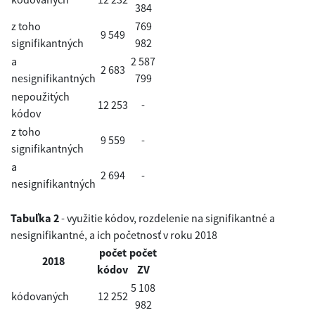
384
z toho
769
9 549
signifikantných
982
a
2 587
2 683
nesignifikantných
799
nepoužitých
12 253
-
kódov
z toho
9 559
-
signifikantných
a
2 694
-
nesignifikantných
Tabuľka 2
- využitie kódov, rozdelenie na signifikantné a
nesignifikantné, a ich početnosť v roku 2018
počet
počet
2018
kódov
ZV
5 108
kódovaných
12 252
982