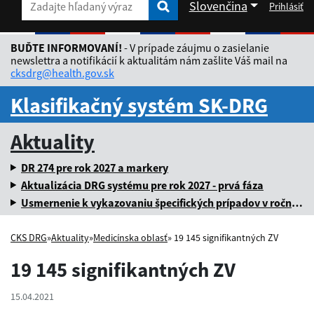
Slovenčina
Prihlásiť
Zadajte hľadaný výraz
Zadajte hľadaný výraz
Rozbaliť jazykové menu
BUĎTE INFORMOVANÍ!
- V prípade záujmu o zasielanie
newslettra a notifikácií k aktualitám nám zašlite Váš mail na
cksdrg@health.gov.sk
Klasifikačný systém SK-DRG
Aktuality
DR 274 pre rok 2027 a markery
Aktualizácia DRG systému pre rok 2027 - prvá fáza
Usmernenie k vykazovaniu špecifických prípadov v ročnej dávke za rok 2025
CKS DRG
»
Aktuality
»
Medicínska oblasť
» 19 145 signifikantných ZV
19 145 signifikantných ZV
15.04.2021