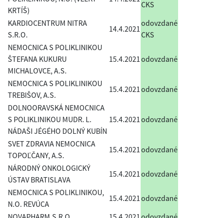
CKS
KRTÍŠ)
KARDIOCENTRUM NITRA
odovzdané
14.4.2021
S.R.O.
CKS
NEMOCNICA S POLIKLINIKOU
ŠTEFANA KUKURU
15.4.2021
odovzdané
MICHALOVCE, A.S.
NEMOCNICA S POLIKLINIKOU
15.4.2021
odovzdané
TREBIŠOV, A.S.
DOLNOORAVSKÁ NEMOCNICA
S POLIKLINIKOU MUDR. L.
15.4.2021
odovzdané
NÁDAŠI JÉGÉHO DOLNÝ KUBÍN
SVET ZDRAVIA NEMOCNICA
15.4.2021
odovzdané
TOPOĽČANY, A.S.
NÁRODNÝ ONKOLOGICKÝ
15.4.2021
odovzdané
ÚSTAV BRATISLAVA
NEMOCNICA S POLIKLINIKOU,
15.4.2021
odovzdané
N.O. REVÚCA
NOVAPHARM,S.R.O.
15.4.2021
odovzdané