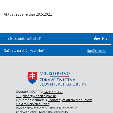
Aktualizované dňa 28.5.2021
Áno
Boli tie
Nie
Bol
Je táto stránka užitočná?
Našli ste na stránke chybu?
Napíšte nám
Kontakt CKS DRG:
+421 2 593 73
585
,
cksdrg@health.gov.sk
Vytvorené v súlade s
Jednotným dizajn manuálom
elektronických služieb
Prevádzkovateľom služby je Ministerstvo
zdravotníctva Slovenskej republiky.