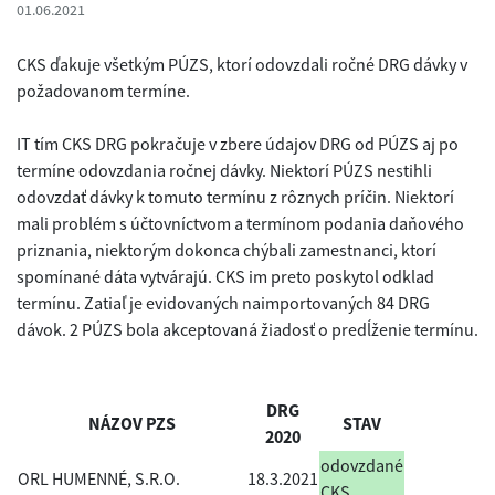
01.06.2021
CKS ďakuje všetkým PÚZS, ktorí odovzdali ročné DRG dávky v
požadovanom termíne.
IT tím CKS DRG pokračuje v zbere údajov DRG od PÚZS aj po
termíne odovzdania ročnej dávky. Niektorí PÚZS nestihli
odovzdať dávky k tomuto termínu z rôznych príčin. Niektorí
mali problém s účtovníctvom a termínom podania daňového
priznania, niektorým dokonca chýbali zamestnanci, ktorí
spomínané dáta vytvárajú. CKS im preto poskytol odklad
termínu. Zatiaľ je evidovaných naimportovaných 84 DRG
dávok. 2 PÚZS bola akceptovaná žiadosť o predĺženie termínu.
DRG
NÁZOV PZS
STAV
2020
odovzdané
ORL HUMENNÉ, S.R.O.
18.3.2021
CKS