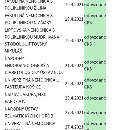
FAKULTNÁ NEMOCNICA S
19.4.2021
odovzdané
POLIKLINIKOU ŽILINA
FAKULTNÁ NEMOCNICA S
odovzdané
19.4.2021
POLIKLINIKOU N.ZÁMKY
CKS
LIPTOVSKÁ NEMOCNICA S
POLIKLINIKOU MUDR. IVANA
odovzdané
19.4.2021
STODOLU LIPTOVSKÝ
CKS
MIKULÁŠ
NÁRODNÝ
odovzdané
ENDOKRINOLOGICKÝ A
21.4.2021
CKS
DIABETOLOGICKÝ ÚSTAV N. O.
UNIVERZITNÁ NEMOCNICA L.
odovzdané
22.4.2021
PASTEURA KOŠICE
CKS
NSP SV. JAKUBA, N.O.,
23.4.2021
odovzdané
BARDEJOV
NÁRODNÝ ÚSTAV
27.4.2021
odovzdané
REUMATICKÝCH CHORÔB
UNIVERZITNÁ NEMOCNICA
odovzdané
27.4.2021