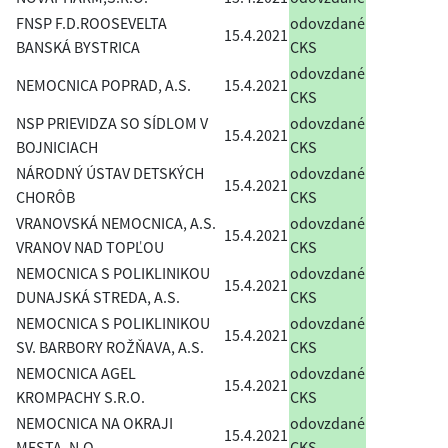
FNSP F.D.ROOSEVELTA
odovzdané
15.4.2021
BANSKÁ BYSTRICA
CKS
odovzdané
NEMOCNICA POPRAD, A.S.
15.4.2021
CKS
NSP PRIEVIDZA SO SÍDLOM V
odovzdané
15.4.2021
BOJNICIACH
CKS
NÁRODNÝ ÚSTAV DETSKÝCH
odovzdané
15.4.2021
CHORÔB
CKS
VRANOVSKÁ NEMOCNICA, A.S.
odovzdané
15.4.2021
VRANOV NAD TOPĽOU
CKS
NEMOCNICA S POLIKLINIKOU
odovzdané
15.4.2021
DUNAJSKÁ STREDA, A.S.
CKS
NEMOCNICA S POLIKLINIKOU
odovzdané
15.4.2021
SV. BARBORY ROŽŇAVA, A.S.
CKS
NEMOCNICA AGEL
odovzdané
15.4.2021
KROMPACHY S.R.O.
CKS
NEMOCNICA NA OKRAJI
odovzdané
15.4.2021
MESTA, N.O.
CKS