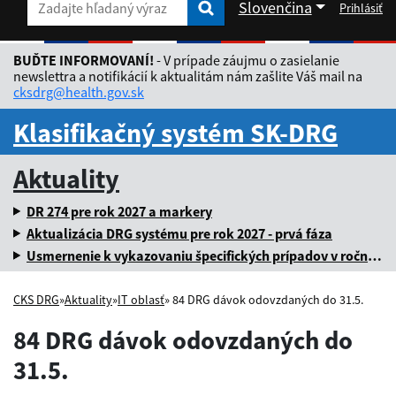
Slovenčina
Prihlásiť
Zadajte hľadaný výraz
Zadajte hľadaný výraz
Rozbaliť jazykové menu
BUĎTE INFORMOVANÍ!
- V prípade záujmu o zasielanie
newslettra a notifikácií k aktualitám nám zašlite Váš mail na
cksdrg@health.gov.sk
Klasifikačný systém SK-DRG
Aktuality
DR 274 pre rok 2027 a markery
Aktualizácia DRG systému pre rok 2027 - prvá fáza
Usmernenie k vykazovaniu špecifických prípadov v ročnej dávke za rok 2025
CKS DRG
»
Aktuality
»
IT oblasť
» 84 DRG dávok odovzdaných do 31.5.
84 DRG dávok odovzdaných do
31.5.