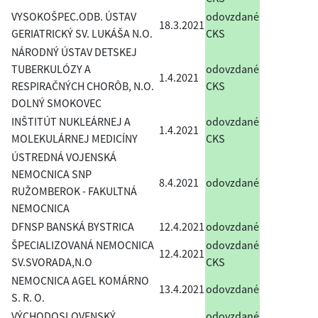
VYSOKOŠPEC.ODB. ÚSTAV
odovzdané
18.3.2021
GERIATRICKÝ SV. LUKÁŠA N.O.
CKS
NÁRODNÝ ÚSTAV DETSKEJ
TUBERKULÓZY A
odovzdané
1.4.2021
RESPIRAČNÝCH CHORÔB, N.O.
CKS
DOLNÝ SMOKOVEC
INŠTITÚT NUKLEÁRNEJ A
odovzdané
1.4.2021
MOLEKULÁRNEJ MEDICÍNY
CKS
ÚSTREDNÁ VOJENSKÁ
NEMOCNICA SNP
8.4.2021
odovzdané
RUŽOMBEROK - FAKULTNÁ
NEMOCNICA
DFNSP BANSKÁ BYSTRICA
12.4.2021
odovzdané
ŠPECIALIZOVANÁ NEMOCNICA
odovzdané
12.4.2021
SV.SVORADA,N.O
CKS
NEMOCNICA AGEL KOMÁRNO
13.4.2021
odovzdané
S. R. O.
VÝCHODOSLOVENSKÝ
odovzdané