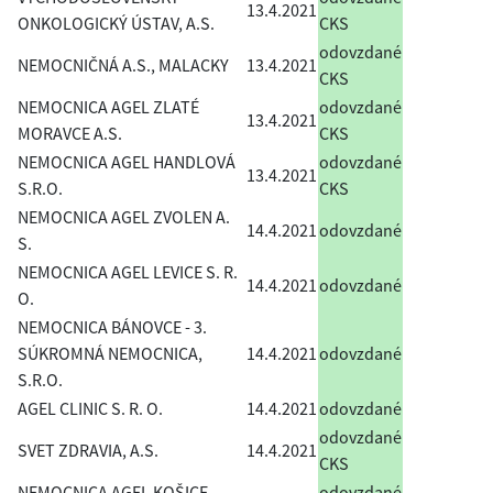
13.4.2021
ONKOLOGICKÝ ÚSTAV, A.S.
CKS
odovzdané
NEMOCNIČNÁ A.S., MALACKY
13.4.2021
CKS
NEMOCNICA AGEL ZLATÉ
odovzdané
13.4.2021
MORAVCE A.S.
CKS
NEMOCNICA AGEL HANDLOVÁ
odovzdané
13.4.2021
S.R.O.
CKS
NEMOCNICA AGEL ZVOLEN A.
14.4.2021
odovzdané
S.
NEMOCNICA AGEL LEVICE S. R.
14.4.2021
odovzdané
O.
NEMOCNICA BÁNOVCE - 3.
SÚKROMNÁ NEMOCNICA,
14.4.2021
odovzdané
S.R.O.
AGEL CLINIC S. R. O.
14.4.2021
odovzdané
odovzdané
SVET ZDRAVIA, A.S.
14.4.2021
CKS
NEMOCNICA AGEL KOŠICE-
odovzdané