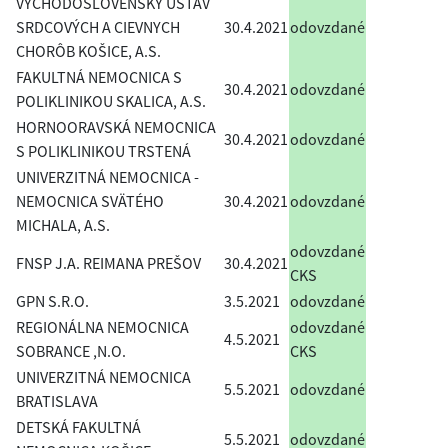
VÝCHODOSLOVENSKÝ ÚSTAV
SRDCOVÝCH A CIEVNYCH
30.4.2021
odovzdané
CHORÔB KOŠICE, A.S.
FAKULTNÁ NEMOCNICA S
30.4.2021
odovzdané
POLIKLINIKOU SKALICA, A.S.
HORNOORAVSKÁ NEMOCNICA
30.4.2021
odovzdané
S POLIKLINIKOU TRSTENÁ
UNIVERZITNÁ NEMOCNICA -
NEMOCNICA SVÄTÉHO
30.4.2021
odovzdané
MICHALA, A.S.
odovzdané
FNSP J.A. REIMANA PREŠOV
30.4.2021
CKS
GPN S.R.O.
3.5.2021
odovzdané
REGIONÁLNA NEMOCNICA
odovzdané
4.5.2021
SOBRANCE ,N.O.
CKS
UNIVERZITNÁ NEMOCNICA
5.5.2021
odovzdané
BRATISLAVA
DETSKÁ FAKULTNÁ
5.5.2021
odovzdané