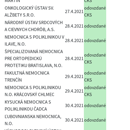
MARTIN
CKS
ONKOLOGICKÝ ÚSTAV SV.
odovzdané
27.4.2021
ALŽBETY S.R.O.
CKS
NÁRODNÝ ÚSTAV SRDCOVÝCH
28.4.2021
odovzdané
A CIEVNYCH CHORÔB, A.S.
NEMOCNICA S POLIKLINIKOU V
28.4.2021
odovzdané
ILAVE, N.O.
ŠPECIALIZOVANÁ NEMOCNICA
odovzdané
PRE ORTOPEDICKÚ
28.4.2021
CKS
PROTETIKU BRATISLAVA, N.O.
FAKULTNÁ NEMOCNICA
odovzdané
29.4.2021
TRENČÍN
CKS
NEMOCNICA S POLIKLINIKOU
odovzdané
29.4.2021
N.O. KRÁĽOVSKÝ CHLMEC
CKS
KYSUCKÁ NEMOCNICA S
30.4.2021
odovzdané
POLIKLINIKOU ČADCA
ĽUBOVNIANSKA NEMOCNICA,
30.4.2021
odovzdané
N.O.