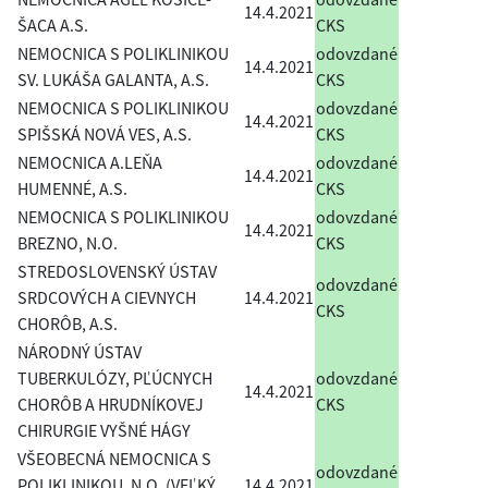
14.4.2021
ŠACA A.S.
CKS
NEMOCNICA S POLIKLINIKOU
odovzdané
14.4.2021
SV. LUKÁŠA GALANTA, A.S.
CKS
NEMOCNICA S POLIKLINIKOU
odovzdané
14.4.2021
SPIŠSKÁ NOVÁ VES, A.S.
CKS
NEMOCNICA A.LEŇA
odovzdané
14.4.2021
HUMENNÉ, A.S.
CKS
NEMOCNICA S POLIKLINIKOU
odovzdané
14.4.2021
BREZNO, N.O.
CKS
STREDOSLOVENSKÝ ÚSTAV
odovzdané
SRDCOVÝCH A CIEVNYCH
14.4.2021
CKS
CHORÔB, A.S.
NÁRODNÝ ÚSTAV
TUBERKULÓZY, PĽÚCNYCH
odovzdané
14.4.2021
CHORÔB A HRUDNÍKOVEJ
CKS
CHIRURGIE VYŠNÉ HÁGY
VŠEOBECNÁ NEMOCNICA S
odovzdané
POLIKLINIKOU, N.O. (VEĽKÝ
14.4.2021