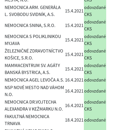
NEMOCNICA ARM. GENERÁLA
odovzdané
15.4.2021
L. SVOBODU SVIDNÍK, A.S.
CKS
odovzdané
NEMOCNICA SNINA, S.R.O.
15.4.2021
CKS
NEMOCNICA S POLIKLINIKOU
odovzdané
15.4.2021
MYJAVA
CKS
ŽELEZNIČNÉ ZDRAVOTNÍCTVO
odovzdané
15.4.2021
KOŠICE, S.R.O.
CKS
MAMMACENTRUM SV. AGÁTY
odovzdané
15.4.2021
BANSKÁ BYSTRICA, A.S.
CKS
NEMOCNICA AGEL LEVOČA A.S.
16.4.2021
odovzdané
NSP NOVÉ MESTO NAD VÁHOM
16.4.2021
odovzdané
N.O.
NEMOCNICA DR.VOJTECHA
odovzdané
16.4.2021
ALEXANDRA V KEŽMARKU N.O.
CKS
FAKULTNÁ NEMOCNICA
18.4.2021
odovzdané
TRNAVA