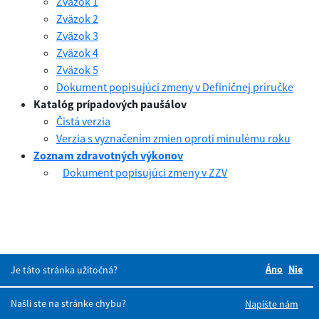
Zväzok 1
Zväzok 2
Zväzok 3
Zväzok 4
Zväzok 5
Dokument popisujúci zmeny v Definičnej príručke
Katalóg prípadových paušálov
Čistá verzia
Verzia s vyznačením zmien oproti minulému roku
Zoznam zdravotných výkonov
Dokument popisujúci zmeny v ZZV
Áno
Boli tie
Nie
Bol
Je táto stránka užitočná?
Našli ste na stránke chybu?
Napíšte nám