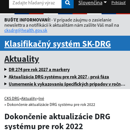
Slovenčina
Prihlásiť
Zadajte hľadaný výraz
Zadajte hľadaný výraz
Rozbaliť jazykové menu
BUĎTE INFORMOVANÍ!
- V prípade záujmu o zasielanie
newslettra a notifikácií k aktualitám nám zašlite Váš mail na
cksdrg@health.gov.sk
Klasifikačný systém SK-DRG
Aktuality
DR 274 pre rok 2027 a markery
Aktualizácia DRG systému pre rok 2027 - prvá fáza
Usmernenie k vykazovaniu špecifických prípadov v ročnej dávke za rok 2025
CKS DRG
»
Aktuality
»
Iné
» Dokončenie aktualizácie DRG systému pre rok 2022
Dokončenie aktualizácie DRG
systému pre rok 2022