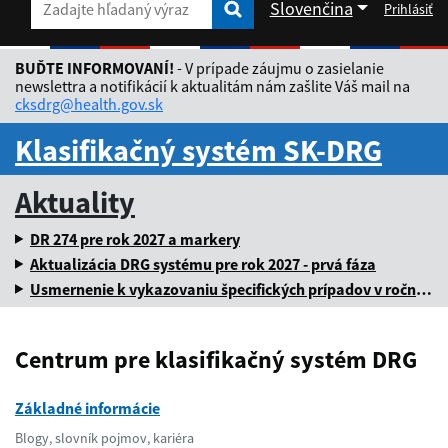
Slovenčina
Prihlásiť
Zadajte hľadaný výraz
Zadajte hľadaný výraz
Rozbaliť jazykové menu
BUĎTE INFORMOVANÍ!
- V prípade záujmu o zasielanie
newslettra a notifikácií k aktualitám nám zašlite Váš mail na
cksdrg@health.gov.sk
Klasifikačný systém SK-DRG
Aktuality
DR 274 pre rok 2027 a markery
Aktualizácia DRG systému pre rok 2027 - prvá fáza
Usmernenie k vykazovaniu špecifických prípadov v ročnej dávke za rok 2025
Centrum pre klasifikačný systém DRG
Základné informácie
Blogy, slovník pojmov, kariéra