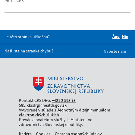
Portál CKS
Áno
Boli tie
Nie
Bol
Je táto stránka užitočná?
Našli ste na stránke chybu?
Napíšte nám
Kontakt CKS DRG:
+421 2 593 73
585
,
cksdrg@health.gov.sk
Vytvorené v súlade s
Jednotným dizajn manuálom
elektronických služieb
Prevádzkovateľom služby je Ministerstvo
zdravotníctva Slovenskej republiky.
Kariéra
Cookies
Ochrana osobných údajov