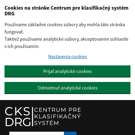
Preskočiť na hlavný obsah
Cookies na stránke Centrum pre klasifikačný systém
DRG
Používame základné cookies súbory aby mohla táto stránka
fungovať.
Taktiež používame analytické súbory, akceptovaním súhlasíte
s ich používaním.
Nastavenia cookies
Prijať analytické cookies
Odmietnuť analytické cookies