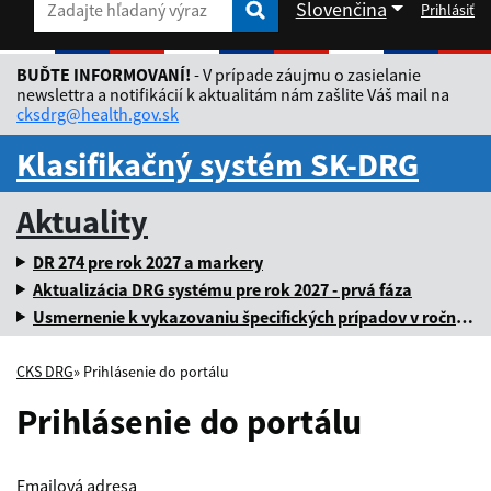
Slovenčina
Prihlásiť
Zadajte hľadaný výraz
Zadajte hľadaný výraz
Rozbaliť jazykové menu
BUĎTE INFORMOVANÍ!
- V prípade záujmu o zasielanie
newslettra a notifikácií k aktualitám nám zašlite Váš mail na
cksdrg@health.gov.sk
Klasifikačný systém SK-DRG
Aktuality
DR 274 pre rok 2027 a markery
Aktualizácia DRG systému pre rok 2027 - prvá fáza
Usmernenie k vykazovaniu špecifických prípadov v ročnej dávke za rok 2025
CKS DRG
» Prihlásenie do portálu
Prihlásenie do portálu
Emailová adresa