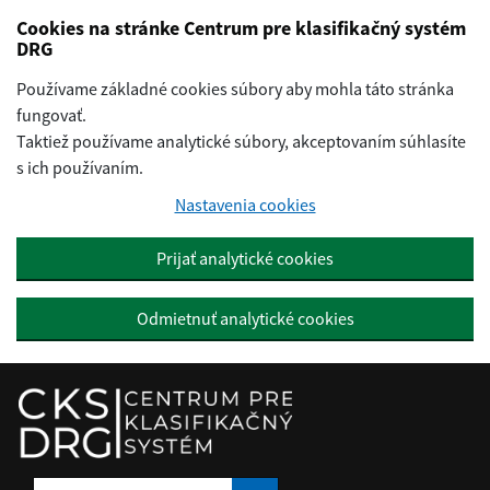
Preskočiť na hlavný obsah
Cookies na stránke Centrum pre klasifikačný systém
DRG
Používame základné cookies súbory aby mohla táto stránka
fungovať.
Taktiež používame analytické súbory, akceptovaním súhlasíte
s ich používaním.
Nastavenia cookies
Prijať analytické cookies
Odmietnuť analytické cookies