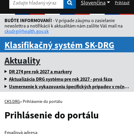
Slovenčina
Prihlásiť
Zadajte hľadaný výraz
Zadajte hľadaný výraz
Rozbaliť jazykové menu
BUĎTE INFORMOVANÍ!
- V prípade záujmu o zasielanie
newslettra a notifikácií k aktualitám nám zašlite Váš mail na
cksdrg@health.gov.sk
Klasifikačný systém SK-DRG
Aktuality
DR 274 pre rok 2027 a markery
Aktualizácia DRG systému pre rok 2027 - prvá fáza
Usmernenie k vykazovaniu špecifických prípadov v ročnej dávke za rok 2025
CKS DRG
» Prihlásenie do portálu
Prihlásenie do portálu
Emailová adresa