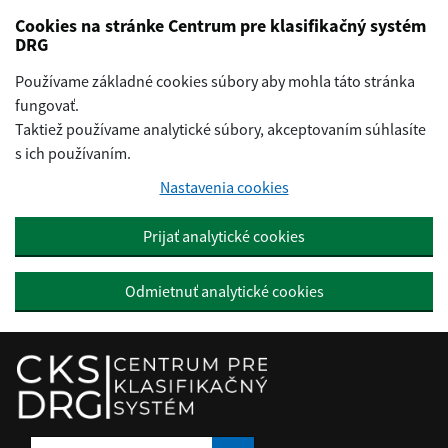
Preskočiť na hlavný obsah
Cookies na stránke Centrum pre klasifikačný systém
DRG
Používame základné cookies súbory aby mohla táto stránka
fungovať.
Taktiež používame analytické súbory, akceptovaním súhlasíte
s ich používaním.
Nastavenia cookies
Prijať analytické cookies
Odmietnuť analytické cookies