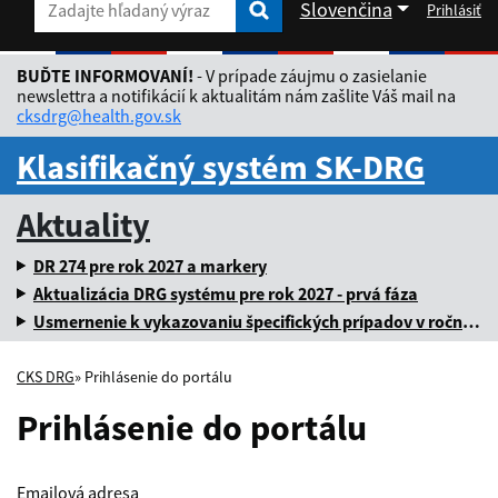
Slovenčina
Prihlásiť
Zadajte hľadaný výraz
Zadajte hľadaný výraz
Rozbaliť jazykové menu
BUĎTE INFORMOVANÍ!
- V prípade záujmu o zasielanie
newslettra a notifikácií k aktualitám nám zašlite Váš mail na
cksdrg@health.gov.sk
Klasifikačný systém SK-DRG
Aktuality
DR 274 pre rok 2027 a markery
Aktualizácia DRG systému pre rok 2027 - prvá fáza
Usmernenie k vykazovaniu špecifických prípadov v ročnej dávke za rok 2025
CKS DRG
» Prihlásenie do portálu
Prihlásenie do portálu
Emailová adresa