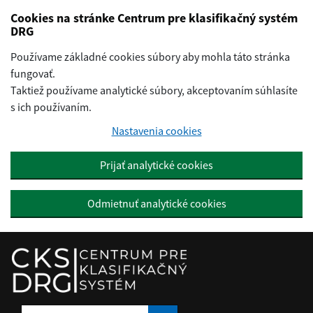
Preskočiť na hlavný obsah
Cookies na stránke Centrum pre klasifikačný systém
DRG
Používame základné cookies súbory aby mohla táto stránka
fungovať.
Taktiež používame analytické súbory, akceptovaním súhlasíte
s ich používaním.
Nastavenia cookies
Prijať analytické cookies
Odmietnuť analytické cookies